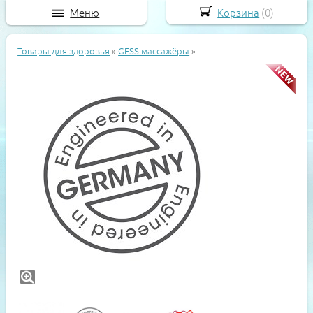
Меню
Корзина
(
0
)
Товары для здоровья
»
GESS массажёры
»