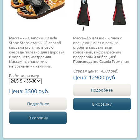
Массажные тапочки Casada
Массажёр для шеи и плеч с
Stone Steps отличный способ
вращающимися в разные
массажа стоп, что в свою
стороны массажными
очередь полезно для здоровья
головками, инфракрасным
и хорошего настроения.
прогревом и вибрацией.
Массажные тапочки с
Производство Casada Германия.
натуральными камнями.
Старая цена:
14500
руб.
Выбери размер
Цена:
12900
руб.
Подробнее
Цена:
3500
руб.
Подробнее
В корзину
В корзину