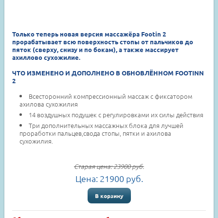
Только теперь новая версия массажёра Footin 2
прорабатывает всю поверхность стопы от пальчиков до
пяток (сверху, снизу и по бокам), а также массирует
ахиллово сухожилие.
ЧТО ИЗМЕНЕНО И ДОПОЛНЕНО В ОБНОВЛЁННОМ FOOTINN
2
Всесторонний компрессионный массаж с фиксатором
ахилова сухожилия
14 воздушных подушек с регулировками их силы действия
Три дополнительных массажных блока для лучшей
проработки пальцев,свода стопы, пятки и ахилова
сухожилия.
Старая цена:
23900
руб.
Цена:
21900
руб.
В корзину