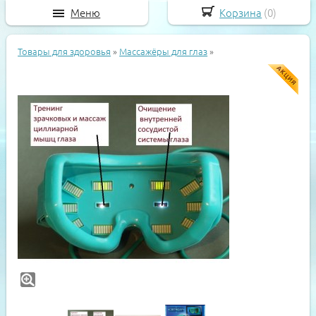
Меню
Корзина
(
0
)
Товары для здоровья
»
Массажёры для глаз
»