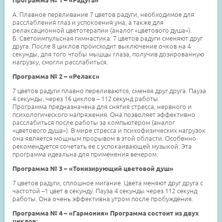
А. Плавное переливание 7 цветов радуги, необходимое для
расслабления глаз и успокоения ума, а также для
релаксационной цветотерапии (аналог «цветового душа»).
Б. Светоимпульсная гимнастика: 7 цветов радуги сменяют друг
друга. После 8 циклов происходит выключение очков на 4
секунды, для того чтобы мышцы глаза, получив дозированную
нагрузку, смогли расслабиться.
Программа № 2 – «Релакс»
7 цветов радуги плавно переливаются, сменяя друг друга. Пауза
4 секунды, через 16 циклов – 112 секунд работы.
Программа предназначена для снятия стресса, нервного и
психологического напряжения. Она позволяет эффективно
расслабиться после работы за компьютером (аналог
«цветового душа»). В мире стресса и психофизических нагрузок
она является мощным прорывом в этой области. Особенно
рекомендуется сочетать ее с успокаивающей музыкой. Эта
программа идеальна для применения вечером.
Программа № 3 – «Тонизирующий цветовой душ»
7 цветов радуги, сплошное мигание. Цвета меняют друг друга с
частотой –1 цвет в секунду. Пауза 4 секунды через 112 секунд
работы. Она очень эффективна утром после пробуждения.
Программа № 4 – «Гармония» Программа состоит из двух
циклов: