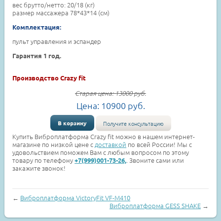
вес брутто/нетто: 20/18 (кг)
размер массажера 78*43*14 (см)
Комплектация:
пульт управления и эспандер
Гарантия 1 год.
Производство Crazy fit
Старая цена:
13000
руб.
Цена:
10900
руб.
В корзину
Получите консультацию
Купить Виброплатформа Crazy fit можно в нашем интернет-
магазине по низкой цене с
доставкой
по всей России! Мы с
удовольствием поможем Вам с любым вопросом по этому
товару по телефону
. Звоните сами или
+7(999)001-73-26,
закажите звонок!
←
Виброплатформа VictoryFit VF-M410
Виброплатформа GESS SHAKE
→