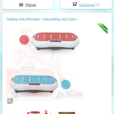
Меню
Корзина
(
0
)
Товары для здоровья
»
Массажёры для тела
»