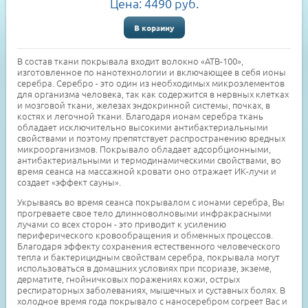
Цена:
4490
руб.
В корзину
В состав ткани покрывала входит волокно «АТВ-100»,
изготовленное по нанотехнологии и включающее в себя ионы
серебра. Серебро - это один из необходимых микроэлементов
для организма человека, так как содержится в нервных клетках
и мозговой ткани, железах эндокринной системы, почках, в
костях и легочной ткани. Благодаря ионам серебра ткань
обладает исключительно высокими антибактериальными
свойствами и поэтому препятствует распространению вредных
микроорганизмов. Покрывало обладает адсорбционными,
антибактериальными и термодинамическими свойствами, во
время сеанса на массажной кровати оно отражает ИК-лучи и
создает «эффект сауны».
Укрываясь во время сеанса покрывалом с ионами серебра, Вы
прогреваете свое тело длинноволновыми инфракрасными
лучами со всех сторон - это приводит к усилению
периферического кровообращения и обменных процессов.
Благодаря эффекту сохранения естественного человеческого
тепла и бактерицидным свойствам серебра, покрывала могут
использоваться в домашних условиях при псориазе, экземе,
дерматите, гнойничковых поражениях кожи, острых
респираторных заболеваниях, мышечных и суставных болях. В
холодное время года покрывало с наносеребром согреет Вас и