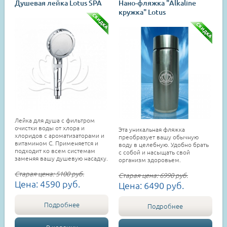
Душевая лейка Lotus SPA
Нано-фляжка "Alkaline
кружка" Lotus
Лейка для душа с фильтром
очистки воды от хлора и
Эта уникальная фляжка
хлоридов с ароматизаторами и
преобразует вашу обычную
витамином С. Применяется и
воду в целебную. Удобно брать
подходит ко всем системам
с собой и насыщать свой
заменяя вашу душевую насадку.
организм здоровьем.
Старая цена:
5100
руб.
Старая цена:
6990
руб.
Цена:
4590
руб.
Цена:
6490
руб.
Подробнее
Подробнее