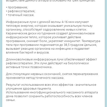
Воздействие данного аппарата основано на трех принципах:
• прогревание;
• рефлексотерапия;
• точечный массаж.
Инфракрасные лучи с длиной волны 4-16 мкм излучают
тепловую энергию, которая оказывает уникальную пользу
организму, способствует оздоровлению живых клеток.
Керамические диски из турмания создают длинноволновое
инфракрасное тепло, которое усиливает действие
прогревания, снимает боли, укрепляет иммунитет. Температура
тела при прогревании поднимается до 38,5 градусов Цельсия,
вызывает реакцию организма на инфекцию и подавляет
влияние бактерий и вирусов.
Длинноволновые инфракрасные лучи обеспечивают эффект
рефлексотерапии. Эти лучи действуют на биологически
активные точки позвоночника.
Для стимуляции нервных окончаний, снятия перенапряжения
применяется метод точечного массажа.
Результат использования всех этих эффектов - значительное
улучшение здоровья пациента.
Использование многофункционального массажного аппарата
дома позволит сохранить работоспособность всех членов
семьи.