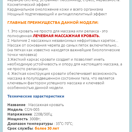
Косметический эффект
Кардинальное омоложение кожи и всего организма
Мощный подтягивающий и антицеллюлитный эффект
ГЛАВНЫЕ ПРЕИМУЩЕСТВА ДАННОЙ МОДЕЛИ:
1. Это кровать не просто для массажа или релакса - это
полноценная
ЛЕЧЕБНАЯ МАССАЖНАЯ КРОВАТЬ.
2. Наличие 2 массажных независимых нефритовых кареток...
Массаж от основания черепа до самых пяток включительно...
(на пятках как известно находятся важнейшие биологические
точки человека)
3.Жесткий каркас кровати создает и позволяет иметь
необходимую устойчивость и опору для настоящего массажа, а
не просто релаксации.
4. Жесткая конструкция кровати обеспечивает возможность
массажа в полуподвешенном состоянии тела, что является
ключевым фактором успешного массажа и ключевой
особенностью данной модели.
Технические характеристики
: Массажная кровать
Название
: CGN-005
Модель
: 220В/50Гц;
Напряжение
: 300Вт;
Мощность
: 35°С-70°С;
Диапазон температуры
:
Срок службы
более 30 лет