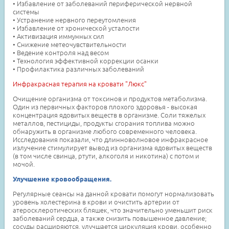
• Избавление от заболеваний периферической нервной
системы
• Устранение нервного переутомления
• Избавление от хронической усталости
• Активизация иммунных сил
• Снижение метеочувствительности
• Ведение контроля над весом
• Технология эффективной коррекции осанки
• Профилактика различных заболеваний
Инфракрасная терапия на кровати "Люкс"
Очищение организма от токсинов и продуктов метаболизма.
Один из первичных факторов плохого здоровья - высокая
концентрация ядовитых веществ в организме. Соли тяжелых
металлов, пестициды, продукты сгорания топлива можно
обнаружить в организме любого современного человека.
Исследования показали, что длинноволновое инфракрасное
излучение стимулирует вывод из организма ядовитых веществ
(в том числе свинца, ртути, алкоголя и никотина) с потом и
мочой.
Улучшение кровообращения.
Регулярные сеансы на данной кровати помогут нормализовать
уровень холестерина в крови и очистить артерии от
атеросклеротических бляшек, что значительно уменьшит риск
заболеваний сердца, а также снизить повышенное давление;
сосуды расширяются, улучшается циркуляция крови, особенно