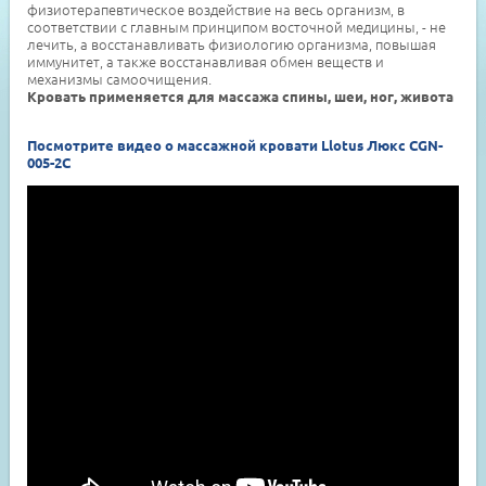
физиотерапевтическое воздействие на весь организм, в
соответствии с главным принципом восточной медицины, - не
лечить, а восстанавливать физиологию организма, повышая
иммунитет, а также восстанавливая обмен веществ и
механизмы самоочищения.
Кровать применяется для массажа спины, шеи, ног, живота
Посмотрите видео о массажной кровати Llotus Люкс CGN-
005-2C