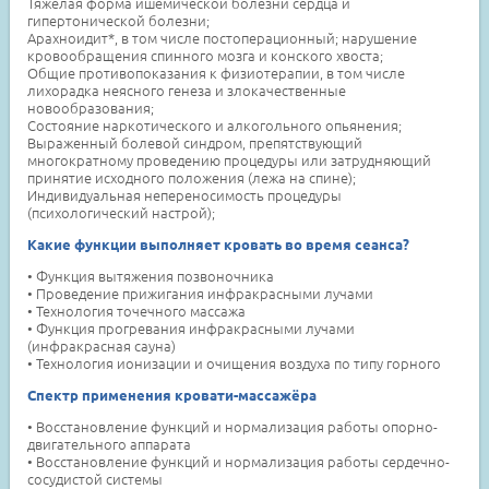
Тяжелая форма ишемической болезни сердца и
гипертонической болезни;
Арахноидит*, в том числе постоперационный; нарушение
кровообращения спинного мозга и конского хвоста;
Общие противопоказания к физиотерапии, в том числе
лихорадка неясного генеза и злокачественные
новообразования;
Состояние наркотического и алкогольного опьянения;
Выраженный болевой синдром, препятствующий
многократному проведению процедуры или затрудняющий
принятие исходного положения (лежа на спине);
Индивидуальная непереносимость процедуры
(психологический настрой);
Какие функции выполняет кровать во время сеанса?
• Функция вытяжения позвоночника
• Проведение прижигания инфракрасными лучами
• Технология точечного массажа
• Функция прогревания инфракрасными лучами
(инфракрасная сауна)
• Технология ионизации и очищения воздуха по типу горного
Спектр применения кровати-массажёра
• Восстановление функций и нормализация работы опорно-
двигательного аппарата
• Восстановление функций и нормализация работы сердечно-
сосудистой системы