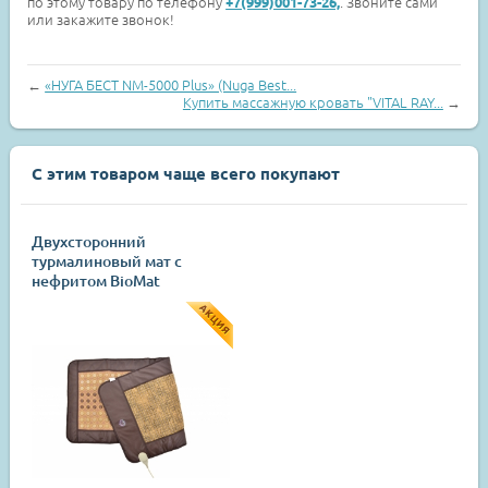
по этому товару по телефону
. Звоните сами
+7(999)001-73-26,
или закажите звонок!
←
«НУГА БЕСТ NM-5000 Plus» (Nuga Best...
Купить массажную кровать "VITAL RAY...
→
С этим товаром чаще всего покупают
Двухсторонний
турмалиновый мат с
нефритом BioMat