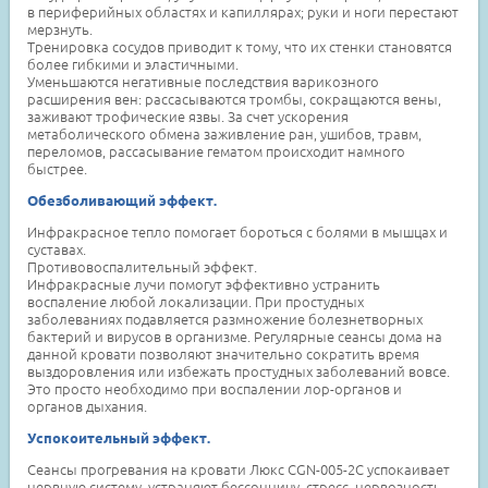
в периферийных областях и капиллярах; руки и ноги перестают
мерзнуть.
Тренировка сосудов приводит к тому, что их стенки становятся
более гибкими и эластичными.
Уменьшаются негативные последствия варикозного
расширения вен: рассасываются тромбы, сокращаются вены,
заживают трофические язвы. За счет ускорения
метаболического обмена заживление ран, ушибов, травм,
переломов, рассасывание гематом происходит намного
быстрее.
Обезболивающий эффект.
Инфракрасное тепло помогает бороться с болями в мышцах и
суставах.
Противовоспалительный эффект.
Инфракрасные лучи помогут эффективно устранить
воспаление любой локализации. При простудных
заболеваниях подавляется размножение болезнетворных
бактерий и вирусов в организме. Регулярные сеансы дома на
данной кровати позволяют значительно сократить время
выздоровления или избежать простудных заболеваний вовсе.
Это просто необходимо при воспалении лор-органов и
органов дыхания.
Успокоительный эффект.
Сеансы прогревания на кровати Люкс CGN-005-2C успокаивает
нервную систему, устраняют бессонницу, стресс, нервозность.