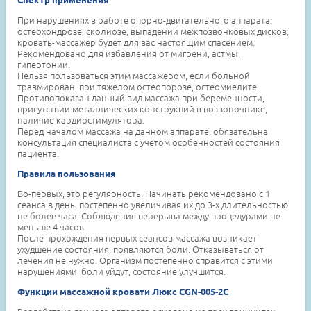
При нарушениях в работе опорно-двигательного аппарата:
остеохондрозе, сколиозе, выпадении межпозвонковых дисков,
кровать-массажер будет для вас настоящим спасением.
Рекомендовано для избавления от мигрени, астмы,
гипертонии.
Нельзя пользоваться этим массажером, если больной
травмирован, при тяжелом остеопорозе, остеомиелите.
Противопоказан данный вид массажа при беременности,
присутствии металлических конструкций в позвоночнике,
наличие кардиостимулятора.
Перед началом массажа на данном аппарате, обязательна
консультация специалиста с учетом особенностей состояния
пациента.
Правила пользования
Во-первых, это регулярность. Начинать рекомендовано с 1
сеанса в день, постепенно увеличивая их до 3-х длительностью
не более часа. Соблюдение перерыва между процедурами не
меньше 4 часов.
После прохождения первых сеансов массажа возникает
ухудшение состояния, появляются боли. Отказываться от
лечения не нужно. Организм постепенно справится с этими
нарушениями, боли уйдут, состояние улучшится.
Функции массажной кровати Люкс CGN-005-2C