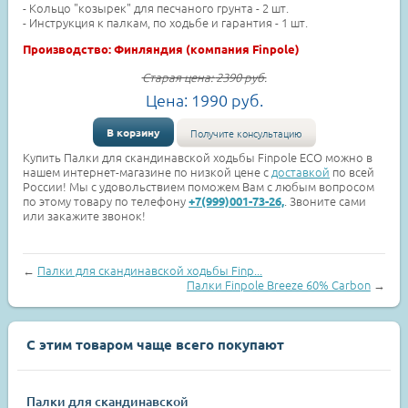
- Кольцо "козырек" для песчаного грунта - 2 шт.
- Инструкция к палкам, по ходьбе и гарантия - 1 шт.
Производство: Финляндия (компания Finpole)
Старая цена:
2390
руб.
Цена:
1990
руб.
В корзину
Получите консультацию
Купить Палки для скандинавской ходьбы Finpole ECO можно в
нашем интернет-магазине по низкой цене с
доставкой
по всей
России! Мы с удовольствием поможем Вам с любым вопросом
по этому товару по телефону
. Звоните сами
+7(999)001-73-26,
или закажите звонок!
←
Палки для скандинавской ходьбы Finp...
Палки Finpole Breeze 60% Carbon
→
С этим товаром чаще всего покупают
Палки для скандинавской