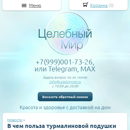
Меню
Корзина
(
0
)
+7(999)001-73-26,
или Telegram, MAX
Задать вопрос по эл. почте:
info@celebniymir.ru
с 10:00 до 20:00
Заказать обратный звонок
Красота и здоровье с доставкой на дом
Новости
»
В чем польза турмалиновой подушки