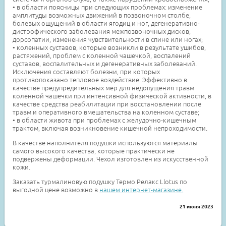
• в области поясницы при следующих проблемах: изменение
амплитуды возможных движений в позвоночном столбе,
болевых ощущений в области ягодиц и ног, дегенеративно-
дистрофического заболевания межпозвоночных дисков,
дорсопатии, изменения чувствительности в спине или ногах;
• коленных суставов, которые возникли в результате ушибов,
растяжений, проблем с коленной чашечкой, воспалений
суставов, воспалительных и дегенеративных заболеваний.
Исключения составляют болезни, при которых
противопоказано тепловое воздействие. Эффективно в
качестве предупредительных мер для недопущения травм
коленной чашечки при интенсивной физической активности, в
качестве средства реабилитации при восстановлении после
травм и оперативного вмешательства на коленном суставе;
• в области живота при проблемах с желудочно-кишечным
трактом, включая возникновение кишечной непроходимости.
В качестве наполнителя подушки используются материалы
самого высокого качества, которые практически не
подвержены деформации. Чехол изготовлен из искусственной
кожи.
Заказать турмалиновую подушку Термо Релакс Llotus по
выгодной цене возможно в
нашем интернет-магазине.
21 июня 2023