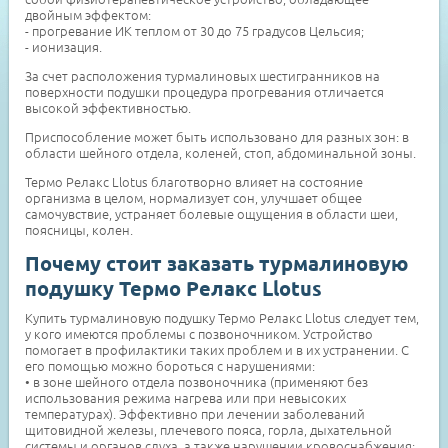
двойным эффектом:
- прогревание ИК теплом от 30 до 75 градусов Цельсия;
- ионизация.
За счет расположения турмалиновых шестигранников на
поверхности подушки процедура прогревания отличается
высокой эффективностью.
Приспособление может быть использовано для разных зон: в
области шейного отдела, коленей, стоп, абдоминальной зоны.
Термо Релакс Llotus благотворно влияет на состояние
организма в целом, нормализует сон, улучшает общее
самочувствие, устраняет болевые ощущения в области шеи,
поясницы, колен.
Почему стоит заказать турмалиновую
подушку Термо Релакс Llotus
Купить турмалиновую подушку Термо Релакс Llotus следует тем,
у кого имеются проблемы с позвоночником. Устройство
помогает в профилактики таких проблем и в их устранении. С
его помощью можно бороться с нарушениями:
• в зоне шейного отдела позвоночника (применяют без
использования режима нагрева или при невысоких
температурах). Эффективно при лечении заболеваний
щитовидной железы, плечевого пояса, горла, дыхательной
системы и органов слуха, а также нарушении кровоснабжения;