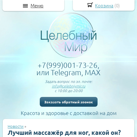
Меню
Корзина
(
0
)
+7(999)001-73-26,
или Telegram, MAX
Задать вопрос по эл. почте:
info@celebniymir.ru
с 10:00 до 20:00
Заказать обратный звонок
Красота и здоровье с доставкой на дом
Новости
»
Лучший массажёр для ног, какой он?