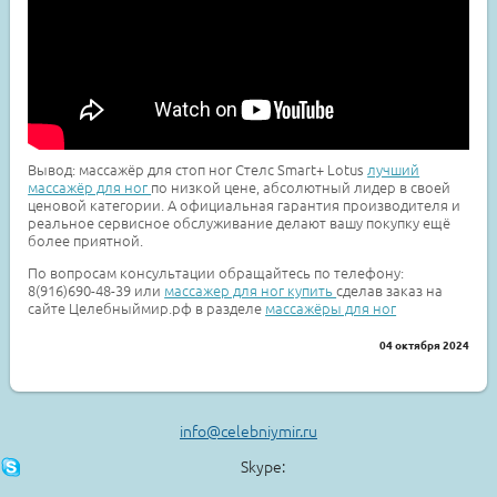
Вывод: массажёр для стоп ног Стелс Smart+ Lotus
лучший
массажёр для ног
по низкой цене, абсолютный лидер в своей
ценовой категории. А официальная гарантия производителя и
реальное сервисное обслуживание делают вашу покупку ещё
более приятной.
По вопросам консультации обращайтесь по телефону:
8(916)690-48-39 или
массажер для ног купить
сделав заказ на
сайте Целебныймир.рф в разделе
массажёры для ног
04 октября 2024
info@celebniymir.ru
Skype: