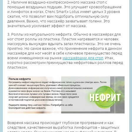
2. Наличие воздушно-компрессионного массажа стоп с
помощью воздушных подушек. Это улучшает кровообращение
и лимфоток в ногах. Стелс Smart+ Lotus имеет целых 3 уровня
сжатия, что позволит вам подобрать оптимальную силу
давления. Важно, что массажёр захватывает голени. Это
значительно усиливает эффект от массажа.
3. Роллы из натурального нефрита. Обычно в массажёрах для
ног стоят роллы из пластика. Пластик нагревается и человек
массируясь вынужден вдыхать запах пластмассы. Это не очень
приятно. Но самое важное, что применение нефрита в данном
массажёре для ног несёт в себе ключевое преимущество перед
всеми имеющимися на рынке
массажёрами для стоп
. Итак,
коротко рассмотрим преимущества нефритовых роллов перед
пластиком.
Вовремя массажа происходит глубокое прогревание и как
следствие, качественная выработка лимфоцитов – защитных
клеток крови. Они защищают нас от инфекций и вирусов. B